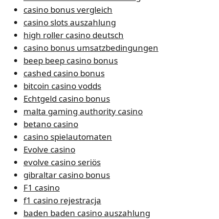
casino bonus vergleich
casino slots auszahlung
high roller casino deutsch
casino bonus umsatzbedingungen
beep beep casino bonus
cashed casino bonus
bitcoin casino vodds
Echtgeld casino bonus
malta gaming authority casino
betano casino
casino spielautomaten
Evolve casino
evolve casino seriös
gibraltar casino bonus
F1 casino
f1 casino rejestracja
baden baden casino auszahlung