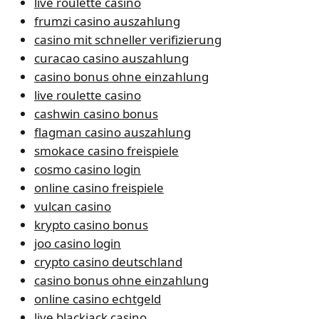
live roulette casino
frumzi casino auszahlung
casino mit schneller verifizierung
curacao casino auszahlung
casino bonus ohne einzahlung
live roulette casino
cashwin casino bonus
flagman casino auszahlung
smokace casino freispiele
cosmo casino login
online casino freispiele
vulcan casino
krypto casino bonus
joo casino login
crypto casino deutschland
casino bonus ohne einzahlung
online casino echtgeld
live blackjack casino