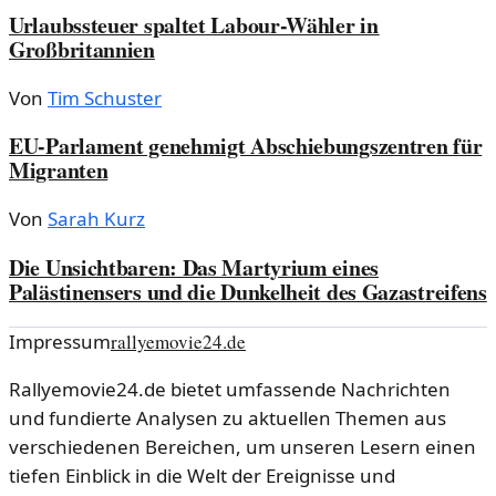
Urlaubssteuer spaltet Labour-Wähler in
Großbritannien
Von
Tim Schuster
EU-Parlament genehmigt Abschiebungszentren für
Migranten
Von
Sarah Kurz
Die Unsichtbaren: Das Martyrium eines
Palästinensers und die Dunkelheit des Gazastreifens
Impressum
rallyemovie24.de
Rallyemovie24.de bietet umfassende Nachrichten
und fundierte Analysen zu aktuellen Themen aus
verschiedenen Bereichen, um unseren Lesern einen
tiefen Einblick in die Welt der Ereignisse und