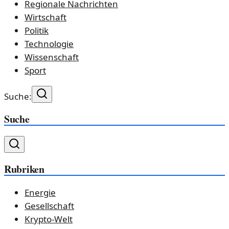
Regionale Nachrichten
Wirtschaft
Politik
Technologie
Wissenschaft
Sport
Suche:
Suche
Rubriken
Energie
Gesellschaft
Krypto-Welt