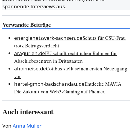
spannende Interviews aus.
Verwandte Beiträge
energienetzwerk-sachsen.de
Schutz für CSU-Frau
trotz Betrugsverdacht
aragurien.de
EU schafft rechtlichen Rahmen für
Abschiebezentren in Drittstaaten
ahoimeise.de
Cottbus stellt seinen ersten Neuzugang
vor
hertel-gmbh-badschandau.de
Entdecke MAVIA:
Die Zukunft von Web3-Gaming auf Phemex
Auch interessant
Von
Anna Müller