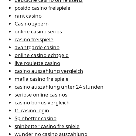
posido casino freispiele
rant casino
Casino zypern
online casino seriös
casino freispiele
avantgarde casino
online casino echtgeld
live roulette casino
casino auszahlung vergleich
mafia casino freispiele
casino auszahlung unter 24 stunden
seriöse online casinos
casino bonus vergleich
f1 casino login
Spinbetter casino
spinbetter casino freispiele
wunderino casino auszahlung