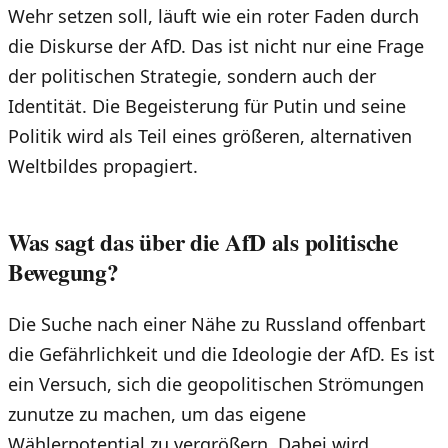
Wehr setzen soll, läuft wie ein roter Faden durch
die Diskurse der AfD. Das ist nicht nur eine Frage
der politischen Strategie, sondern auch der
Identität. Die Begeisterung für Putin und seine
Politik wird als Teil eines größeren, alternativen
Weltbildes propagiert.
Was sagt das über die AfD als politische
Bewegung?
Die Suche nach einer Nähe zu Russland offenbart
die Gefährlichkeit und die Ideologie der AfD. Es ist
ein Versuch, sich die geopolitischen Strömungen
zunutze zu machen, um das eigene
Wählerpotential zu vergrößern. Dabei wird