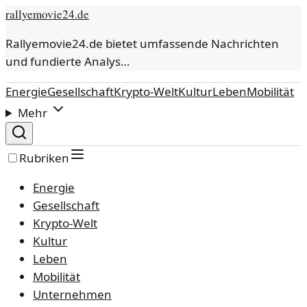
rallyemovie24.de
Rallyemovie24.de bietet umfassende Nachrichten
und fundierte Analys…
Energie
Gesellschaft
Krypto-Welt
Kultur
Leben
Mobilität
Mehr
Rubriken
Energie
Gesellschaft
Krypto-Welt
Kultur
Leben
Mobilität
Unternehmen