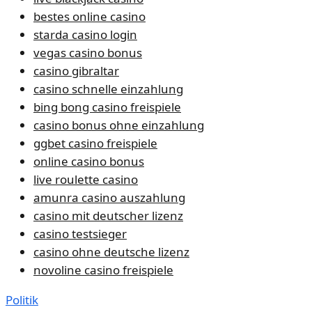
bestes online casino
starda casino login
vegas casino bonus
casino gibraltar
casino schnelle einzahlung
bing bong casino freispiele
casino bonus ohne einzahlung
ggbet casino freispiele
online casino bonus
live roulette casino
amunra casino auszahlung
casino mit deutscher lizenz
casino testsieger
casino ohne deutsche lizenz
novoline casino freispiele
Politik