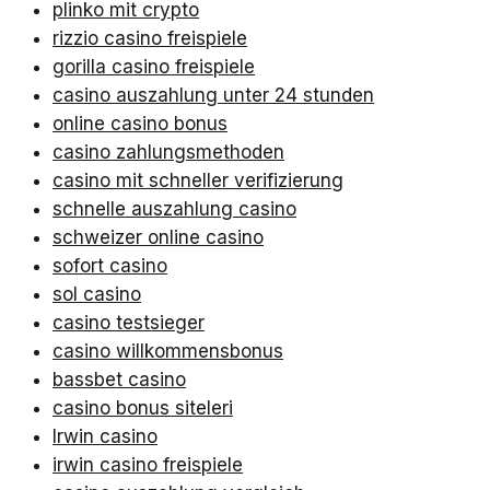
plinko mit crypto
rizzio casino freispiele
gorilla casino freispiele
casino auszahlung unter 24 stunden
online casino bonus
casino zahlungsmethoden
casino mit schneller verifizierung
schnelle auszahlung casino
schweizer online casino
sofort casino
sol casino
casino testsieger
casino willkommensbonus
bassbet casino
casino bonus siteleri
Irwin casino
irwin casino freispiele