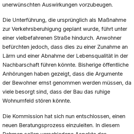
unerwünschten Auswirkungen vorzubeugen.
Die Unterführung, die ursprünglich als Maßnahme
zur Verkehrsberuhigung geplant wurde, führt unter
einer vielbefahrenen Straße hindurch. Anwohner
befürchten jedoch, dass dies zu einer Zunahme an
Lärm und einer Abnahme der Lebensqualität in der
Nachbarschaft führen könnte. Bisherige öffentliche
Anhörungen haben gezeigt, dass die Argumente
der Bewohner ernst genommen werden müssen, da
viele besorgt sind, dass der Bau das ruhige
Wohnumfeld stören könnte.
Die Kommission hat sich nun entschlossen, einen
neuen Beratungsprozess einzuleiten. In diesem