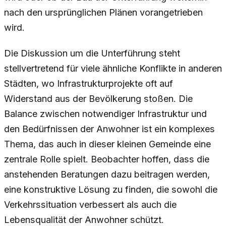
nach den ursprünglichen Plänen vorangetrieben
wird.
Die Diskussion um die Unterführung steht
stellvertretend für viele ähnliche Konflikte in anderen
Städten, wo Infrastrukturprojekte oft auf
Widerstand aus der Bevölkerung stoßen. Die
Balance zwischen notwendiger Infrastruktur und
den Bedürfnissen der Anwohner ist ein komplexes
Thema, das auch in dieser kleinen Gemeinde eine
zentrale Rolle spielt. Beobachter hoffen, dass die
anstehenden Beratungen dazu beitragen werden,
eine konstruktive Lösung zu finden, die sowohl die
Verkehrssituation verbessert als auch die
Lebensqualität der Anwohner schützt.