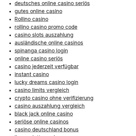
deutsches online casino seriös
gutes online casino
Rollino casino
rollino casino promo code
casino slots auszahlung
ausländische online casinos
spinanga casino login
online casino seriös
casino jederzeit verfügbar
instant casino
lucky dreams casino login
casino limits vergleich
crypto casino ohne verifizierung
casino auszahlung vergleich
black jack online casino
seriöse online casinos
casino deutschland bonus