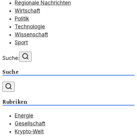
Regionale Nachrichten
Wirtschaft
Politik
Technologie
Wissenschaft
Sport
Suche:
Suche
Rubriken
Energie
Gesellschaft
Krypto-Welt