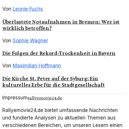
Von
Leonie Fuchs
Überlastete Notaufnahmen in Bremen: Wer ist
wirklich betroffen?
Von
Sophie Wagner
Die Folgen der Rekord-Trockenheit in Bayern
Von
Maximilian Hoffmann
Die Kirche St. Peter auf der Syburg: Ein
kulturelles Erbe für die Stadtgesellschaft
Impressum
rallyemovie24.de
Rallyemovie24.de bietet umfassende Nachrichten
und fundierte Analysen zu aktuellen Themen aus
verschiedenen Bereichen, um unseren Lesern einen