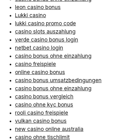
leon casino bonus
Lukki casino
lukki casino promo code
casino slots auszahlung
verde casino bonus login
netbet casino login
casino bonus ohne einzahlung
casino freispiele
online casino bonus
casino bonus umsatzbedingungen
casino bonus ohne einzahlung
casino bonus vergleich
casino ohne kyc bonus
rooli casino freispiele
vulkan casino bonus
new casino online australia
casino ohne tischlimit