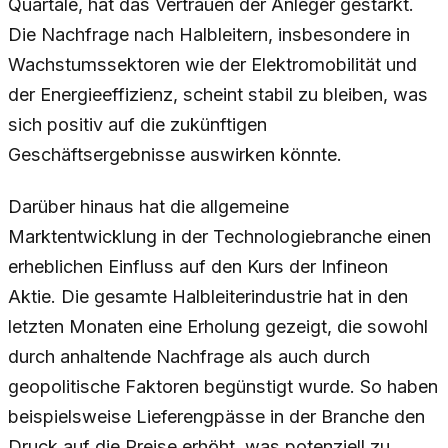
Quartale, hat das Vertrauen der Anleger gestärkt.
Die Nachfrage nach Halbleitern, insbesondere in
Wachstumssektoren wie der Elektromobilität und
der Energieeffizienz, scheint stabil zu bleiben, was
sich positiv auf die zukünftigen
Geschäftsergebnisse auswirken könnte.
Darüber hinaus hat die allgemeine
Marktentwicklung in der Technologiebranche einen
erheblichen Einfluss auf den Kurs der Infineon
Aktie. Die gesamte Halbleiterindustrie hat in den
letzten Monaten eine Erholung gezeigt, die sowohl
durch anhaltende Nachfrage als auch durch
geopolitische Faktoren begünstigt wurde. So haben
beispielsweise Lieferengpässe in der Branche den
Druck auf die Preise erhöht, was potenziell zu