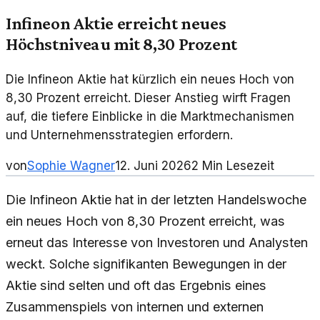
Infineon Aktie erreicht neues
Höchstniveau mit 8,30 Prozent
Die Infineon Aktie hat kürzlich ein neues Hoch von
8,30 Prozent erreicht. Dieser Anstieg wirft Fragen
auf, die tiefere Einblicke in die Marktmechanismen
und Unternehmensstrategien erfordern.
von
Sophie Wagner
12. Juni 2026
2
Min Lesezeit
Die Infineon Aktie hat in der letzten Handelswoche
ein neues Hoch von 8,30 Prozent erreicht, was
erneut das Interesse von Investoren und Analysten
weckt. Solche signifikanten Bewegungen in der
Aktie sind selten und oft das Ergebnis eines
Zusammenspiels von internen und externen