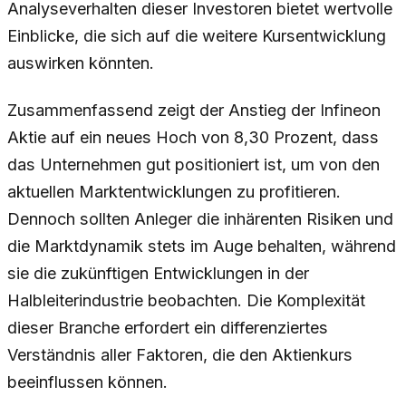
Analyseverhalten dieser Investoren bietet wertvolle
Einblicke, die sich auf die weitere Kursentwicklung
auswirken könnten.
Zusammenfassend zeigt der Anstieg der Infineon
Aktie auf ein neues Hoch von 8,30 Prozent, dass
das Unternehmen gut positioniert ist, um von den
aktuellen Marktentwicklungen zu profitieren.
Dennoch sollten Anleger die inhärenten Risiken und
die Marktdynamik stets im Auge behalten, während
sie die zukünftigen Entwicklungen in der
Halbleiterindustrie beobachten. Die Komplexität
dieser Branche erfordert ein differenziertes
Verständnis aller Faktoren, die den Aktienkurs
beeinflussen können.