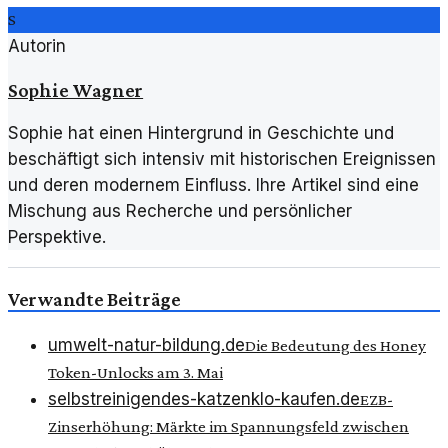
S
Autorin
Sophie Wagner
Sophie hat einen Hintergrund in Geschichte und
beschäftigt sich intensiv mit historischen Ereignissen
und deren modernem Einfluss. Ihre Artikel sind eine
Mischung aus Recherche und persönlicher
Perspektive.
Verwandte Beiträge
umwelt-natur-bildung.de
Die Bedeutung des Honey
Token-Unlocks am 3. Mai
selbstreinigendes-katzenklo-kaufen.de
EZB-
Zinserhöhung: Märkte im Spannungsfeld zwischen