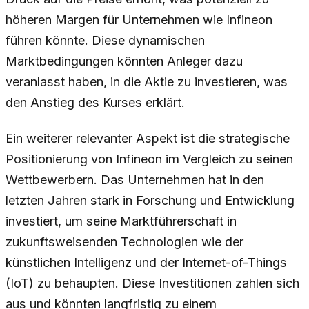
höheren Margen für Unternehmen wie Infineon
führen könnte. Diese dynamischen
Marktbedingungen könnten Anleger dazu
veranlasst haben, in die Aktie zu investieren, was
den Anstieg des Kurses erklärt.
Ein weiterer relevanter Aspekt ist die strategische
Positionierung von Infineon im Vergleich zu seinen
Wettbewerbern. Das Unternehmen hat in den
letzten Jahren stark in Forschung und Entwicklung
investiert, um seine Marktführerschaft in
zukunftsweisenden Technologien wie der
künstlichen Intelligenz und der Internet-of-Things
(IoT) zu behaupten. Diese Investitionen zahlen sich
aus und könnten langfristig zu einem