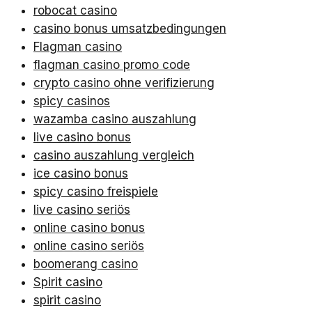
robocat casino
casino bonus umsatzbedingungen
Flagman casino
flagman casino promo code
crypto casino ohne verifizierung
spicy casinos
wazamba casino auszahlung
live casino bonus
casino auszahlung vergleich
ice casino bonus
spicy casino freispiele
live casino seriös
online casino bonus
online casino seriös
boomerang casino
Spirit casino
spirit casino