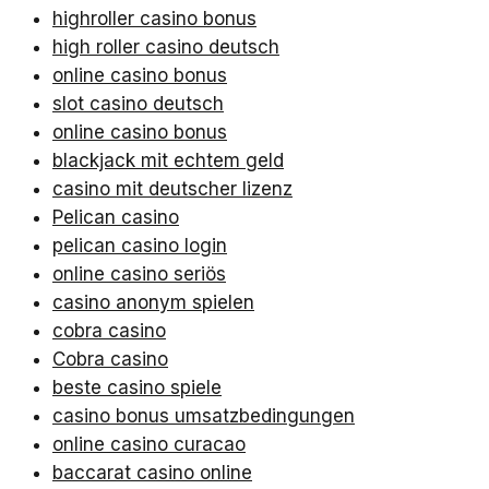
highroller casino bonus
high roller casino deutsch
online casino bonus
slot casino deutsch
online casino bonus
blackjack mit echtem geld
casino mit deutscher lizenz
Pelican casino
pelican casino login
online casino seriös
casino anonym spielen
cobra casino
Cobra casino
beste casino spiele
casino bonus umsatzbedingungen
online casino curacao
baccarat casino online