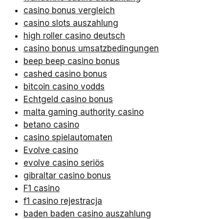
casino bonus vergleich
casino slots auszahlung
high roller casino deutsch
casino bonus umsatzbedingungen
beep beep casino bonus
cashed casino bonus
bitcoin casino vodds
Echtgeld casino bonus
malta gaming authority casino
betano casino
casino spielautomaten
Evolve casino
evolve casino seriös
gibraltar casino bonus
F1 casino
f1 casino rejestracja
baden baden casino auszahlung