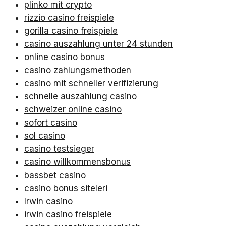
plinko mit crypto
rizzio casino freispiele
gorilla casino freispiele
casino auszahlung unter 24 stunden
online casino bonus
casino zahlungsmethoden
casino mit schneller verifizierung
schnelle auszahlung casino
schweizer online casino
sofort casino
sol casino
casino testsieger
casino willkommensbonus
bassbet casino
casino bonus siteleri
Irwin casino
irwin casino freispiele