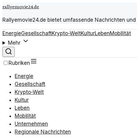
rallyemovie24.de
Rallyemovie24.de bietet umfassende Nachrichten und
Energie
Gesellschaft
Krypto-Welt
Kultur
Leben
Mobilität
Mehr
Rubriken
Energie
Gesellschaft
Krypto-Welt
Kultur
Leben
Mobilität
Unternehmen
Regionale Nachrichten