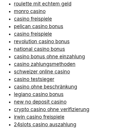
roulette mit echtem geld
monro casino
casino freispiele
pelican casino bonus
casino freispiele
revolution casino bonus
national casino bonus
casino bonus ohne einzahlung
casino zahlungsmethoden
schweizer online casino
casino testsieger
casino ohne beschränkung
legiano casino bonus
new no deposit casino
crypto casino ohne verifizierung
irwin casino freispiele
24slots casino auszahlung