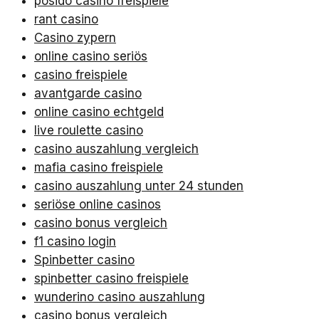
posido casino freispiele
rant casino
Casino zypern
online casino seriös
casino freispiele
avantgarde casino
online casino echtgeld
live roulette casino
casino auszahlung vergleich
mafia casino freispiele
casino auszahlung unter 24 stunden
seriöse online casinos
casino bonus vergleich
f1 casino login
Spinbetter casino
spinbetter casino freispiele
wunderino casino auszahlung
casino bonus vergleich