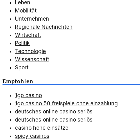
Leben
Mobilität
Unternehmen
Regionale Nachrichten
Wirtschaft
Politik
Technologie
Wissenschaft
Sport
Empfohlen
1go casino
1go casino 50 freispiele ohne einzahlung
deutsches online casino seriös
deutsches online casino seriös
casino hohe einsätze
spicy casinos